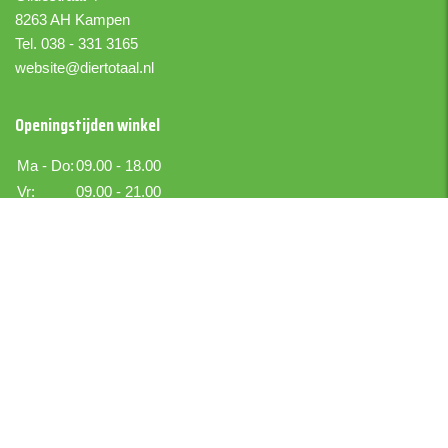
8263 AH Kampen
Tel. 038 - 331 3165
website@diertotaal.nl
Openingstijden winkel
Ma - Do:
09.00 - 18.00
Vr:
09.00 - 21.00
Za:
09.00 - 17.00
Zo:
Gesloten
Boer IJselmuiden
Boekettotaal.nl
Bezoekadres
Kraton 6
IJsselmuiden