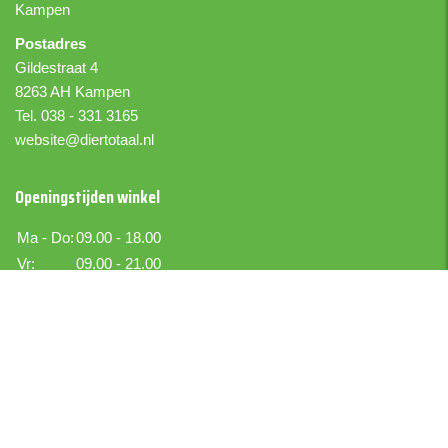
Kampen
Postadres
Gildestraat 4
8263 AH Kampen
Tel. 038 - 331 3165
website@diertotaal.nl
Openingstijden winkel
Ma - Do:
09.00 - 18.00
Vr:
09.00 - 21.00
Za:
09.00 - 17.00
Zo:
Gesloten
Boer IJselmuiden
Boekettotaal.nl