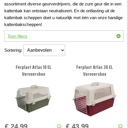
assortiment diverse geurverdrijvers, die de zure geur die in een
kattenbak kan ontstaan neutraliseert. En de ontlasting uit de
kattenbak scheppen doet u natuurlijk met één van onze handige
kattenbakscheppen!
Toon filters
MERK
BENCHES, KENNELS EN
Sortering:
TRANSPORT
Beeztees
Curver
Reismanden
Ferplast Atlas 10 EL
Ferplast Atlas 30 EL
Ferplast
Vervoersboxen
Vervoersbox
Vervoersbox
KLEUR
Blauw
Grijs
€ 24,99
€ 43,99