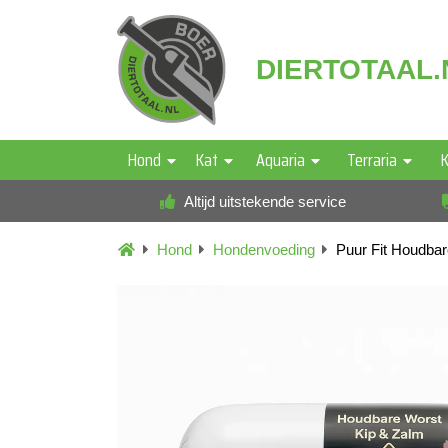
DIERTOTAAL.
Hond
Kat
Aquaria
Terraria
K
Altijd uitstekende service
Hond
Hondenvoeding
Puur Fit Houdba