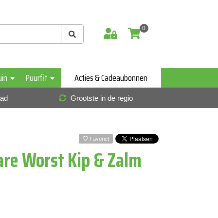
0
uin
Puurfit
Acties & Cadeaubonnen
aad
Grootste in de regio
Favoriet
are Worst Kip & Zalm