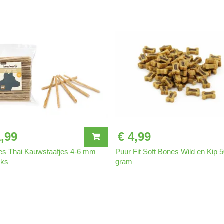
biedt de nodige voedingsstoffen di
product lang houdbaar is zonder koe
waarin verse voeding niet praktisc
concessies te doen aan de voed
De worst is eenvoudig in gebruik: 
aan je hond. Het kan zowel als h
worden, afhankelijk van de behoef
Met de Houdbare Worst van Puur Fi
huis die niet alleen als smakelijk
dienen, terwijl het de gezondheid 
1,99
€ 4,99
es Thai Kauwstaafjes 4-6 mm
Puur Fit Soft Bones Wild en Kip 
uks
gram