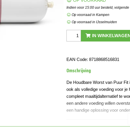
OP VOORRAAD
Indien voor 15:00 uur besteld, volgende
Op voorraad in Kampen
Op voorraad in IJsselmuiden
IN WINKELWAGE
EAN Code:
8718868516831
Omschrijving
De Houdbare Worst van Puur Fit is
ook als volledige voeding voor je
compleet maaltijdalternatief te wo
een andere voeding willen oversta
een handige oplossing voor onde
Deze worst is rijk aan hoogwaardi