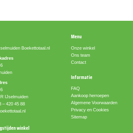
Menu
Jselmuiden
Boekettotaal.nl
Onze winkel
Ons team
kadres
Contact
 6
muiden
Informatie
dres
FAQ
 6
Aankoop herroepen
R IJselmuiden
Algemene Voorwaarden
8 – 420 45 88
Privacy en Cookies
oekettotaal.nl
Sitemap
gstijden winkel