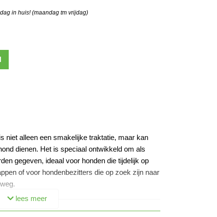
 dag in huis! (maandag tm vrijdag)
N
 niet alleen een smakelijke traktatie, maar kan
 hond dienen. Het is speciaal ontwikkeld om als
rden gegeven, ideaal voor honden die tijdelijk op
ppen of voor hondenbezitters die op zoek zijn naar
rweg.
lees meer
ge eiwitten, vaak gemaakt van vlees of vis, en