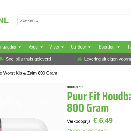
NL
naagdier
Vogel
Vijver
Outdoor
Boerderij
T
Snel bij u thuis geleverd
Levering uit eigen voorr
re Worst Kip & Zalm 800 Gram
00003053
Puur Fit Houdb
800 Gram
€ 6,49
Verkoopprijs