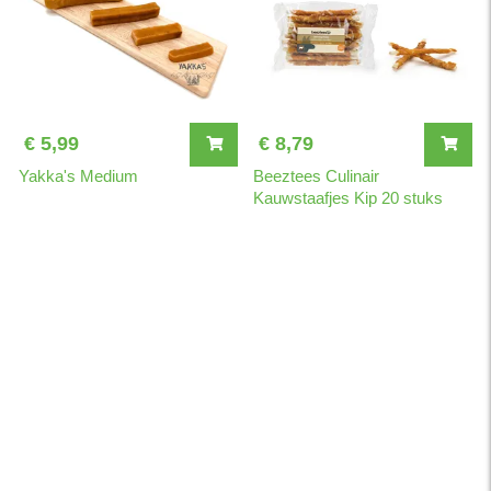
voor honden die enige vorm van prestatie moeten leveren zoals
behendigheid, politiehondentraining en andere vormen van sport.
Tevens draagt Puur Fit bij aan een gezonde huid en glanzende
vacht. Ook ondersteunt Puur Fit basic de darmfunctie. Tenslotte
bevat Puur Fit alle benodigde vitamines en mineralen.
€ 5,99
€ 8,79
Specifieke productkenmerken:
Yakka's Medium
Beeztees Culinair
- Voor een goede ontwikkeling
Kauwstaafjes Kip 20 stuks
- Licht verteerbaar
- Geperste brokken
- Draagt bij aan een gezonde huid en glanzende vacht
- Ondersteunt de darmfunctie
Een hond die kracht en fitheid uitstraalt, dat zien wij graag. Met
een uniek assortiment hondenvoeding zet PUUR FIT vol in op
kwaliteit. Van pup tot senior, de voeding is geschikt voor iedere
hond!
Door een eigen structuur valt de brok in de maag van de hond