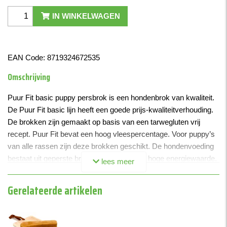
IN WINKELWAGEN
EAN Code:
8719324672535
Omschrijving
Puur Fit basic puppy persbrok is een hondenbrok van kwaliteit.
De Puur Fit basic lijn heeft een goede prijs-kwaliteitverhouding.
De brokken zijn gemaakt op basis van een tarwegluten vrij
recept. Puur Fit bevat een hoog vleespercentage. Voor puppy’s
van alle rassen zijn deze brokken geschikt. De hondenvoeding
bestaat uit geperste brokken en bevat een hoge energiewaarde.
lees meer
Deze brokken zijn koud geperst, hierdoor blijven de
voedingstoffen beter behouden. Door deze manier van
Gerelateerde artikelen
produceren valt de brok in de maag van de hond direct uiteen en
kan het verteringsproces starten. Voedingsstoffen komen vrijwel
direct beschikbaar en de brok is daarom uitermate geschikt