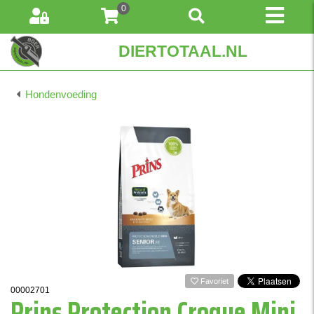
0
DIERTOTAAL.NL
Hondenvoeding
Favoriet
00002701
Prins Protection Croque Mini