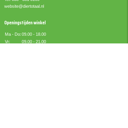
website@diertotaal.nl
Openingstijden winkel
Ma - Do:
09.00 - 18.00
Vr:
09.00 - 21.00
Za:
09.00 - 17.00
Zo:
Gesloten
Boer IJselmuiden
Boekettotaal.nl
Bezoekadres
Kraton 6
IJsselmuiden
Postadres
Kraton 6