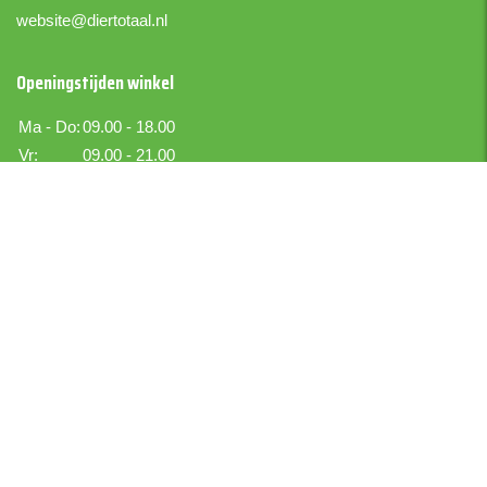
website@diertotaal.nl
Openingstijden winkel
Ma - Do:
09.00 - 18.00
Vr:
09.00 - 21.00
Za:
09.00 - 17.00
Zo:
Gesloten
Boer IJselmuiden
Boekettotaal.nl
Bezoekadres
Kraton 6
IJsselmuiden
Postadres
Kraton 6