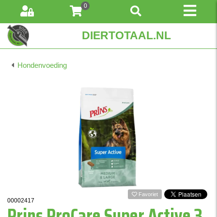
0
DIERTOTAAL.NL
Hondenvoeding
Favoriet
00002417
Prins ProCare Super Active 3