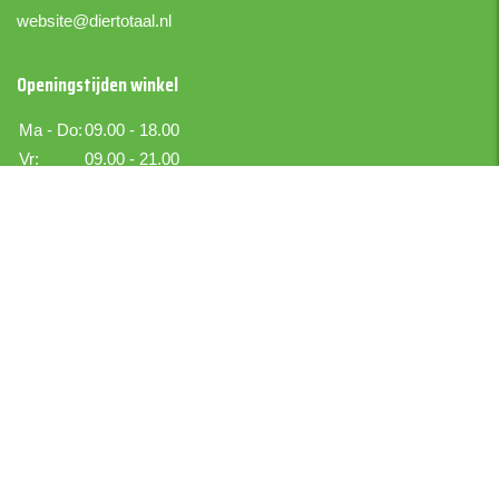
website@diertotaal.nl
Openingstijden winkel
Ma - Do:
09.00 - 18.00
Vr:
09.00 - 21.00
Za:
09.00 - 17.00
Zo:
Gesloten
Boer IJselmuiden
Boekettotaal.nl
Bezoekadres
Kraton 6
IJsselmuiden
Postadres
Kraton 6