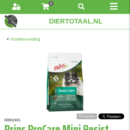
0
DIERTOTAAL.NL
Hondenvoeding
Favoriet
00002401
Prins ProCare Mini Resist