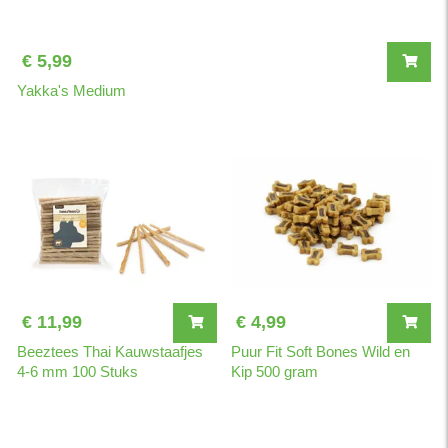
Ingrediënten als zalmolie, FOS en kruidenextracten geven de
juiste ondersteuning.
€ 5,99
SAMENSTELLING: granen, vlees en dierlijke bijproducten,
Yakka's Medium
plantaardige bijproducten (kruiden 500mg*, Fructo-Oligo-
Sacchariden 400mg), oliën en vetten (zalmolie 0.5%), suiker,
gist, (*kruiden: siberean ginseng, deer antler, schizandra, ho
shou wu/polygonum). ANALYTISCHE BESTANDDELEN: Vocht
9.0%, Ruw eiwit 23.0%, Ruw vet 13.0%, Ruwe as 7.0%, Ruwe
celstof 3.0%. MINERALEN: Calcium 1.3%, Fosfor 0.9%, Kalium
0.6%, Magnesium 0.2%, Natrium 0.4%. Inhoud: 3 kg. Alle
producten van Prins zijn 100% natuurlijk, vrij van geur-, kleur- en
smaakstoffen en proefdiervrij.
€ 11,99
€ 4,99
Beeztees Thai Kauwstaafjes
Puur Fit Soft Bones Wild en
4-6 mm 100 Stuks
Kip 500 gram