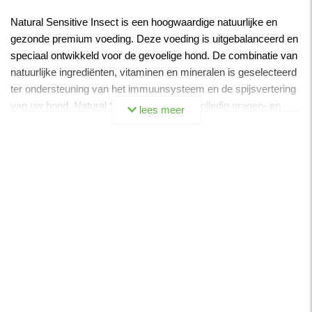
Natural Sensitive Insect is een hoogwaardige natuurlijke en
gezonde premium voeding. Deze voeding is uitgebalanceerd en
speciaal ontwikkeld voor de gevoelige hond. De combinatie van
natuurlijke ingrediënten, vitaminen en mineralen is geselecteerd
ter ondersteuning van het immuunsysteem en de spijsvertering
van uw hond. Natural Sensitive Insect is volledig granen- en
lees meer
tarwe glutenvrij en uitermate geschikt voor de gevoelige hond
door het gebruik van één hypo-allergene eiwitbron: De black
soldier fly larven! Deze hebben ook nog eens een zeer hoge
opneembaarheid van 98%.
Door gebruik te maken van insecten in deze sensitive lijn, staan
wij als Jarco achter duurzame kweek, nauwelijks CO2 uitstoot
en zeer lage ecologische voetafdruk. Natural Sensitive Insect
bevat ook glucosamine, chondroitine sulfaat en extra zalmolie
die bijdraagt aan een glanzende vacht en gezonde huid.