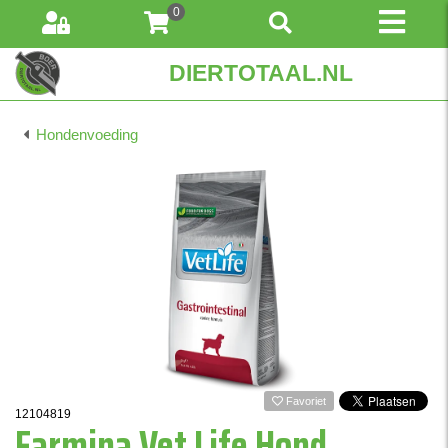
0
DIERTOTAAL.NL
Hondenvoeding
Favoriet
12104819
Farmina Vet Life Hond