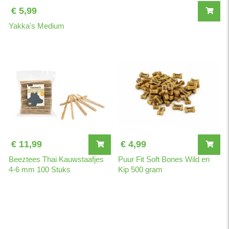
plantaardige vezels, koudgeperste zonnebloemolie, mineralen,
€ 5,99
lecithine, koudgeperste lijnzaadolie, inuline, vitaminen en
Yakka's Medium
sporenelementen.
€ 11,99
€ 4,99
Beeztees Thai Kauwstaafjes
Puur Fit Soft Bones Wild en
4-6 mm 100 Stuks
Kip 500 gram