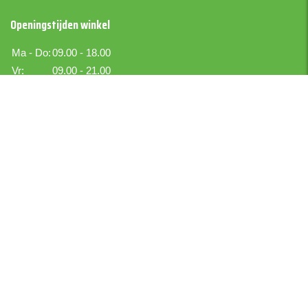
Openingstijden winkel
Ma - Do:
09.00 - 18.00
Vr:
09.00 - 21.00
Za:
09.00 - 17.00
Zo:
Gesloten
Boer IJselmuiden
Boekettotaal.nl
Bezoekadres
Kraton 6
IJsselmuiden
Postadres
Kraton 6
8271 RR IJselmuiden
Tel. 038 – 420 45 88