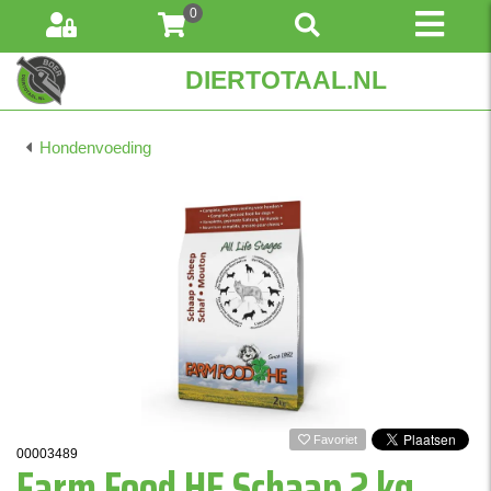
0
DIERTOTAAL.NL
Hondenvoeding
Favoriet
00003489
Farm Food HE Schaap 2 kg