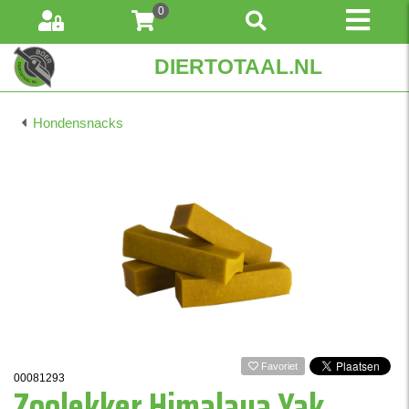
0
DIERTOTAAL.NL
Hondensnacks
Favoriet
00081293
Zoolekker Himalaya Yak