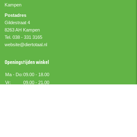
Kampen
Postadres
Gildestraat 4
8263 AH Kampen
Tel. 038 - 331 3165
website@diertotaal.nl
Openingstijden winkel
Ma - Do:
09.00 - 18.00
Vr:
09.00 - 21.00
Za:
09.00 - 17.00
Zo:
Gesloten
Boer IJselmuiden
Boekettotaal.nl