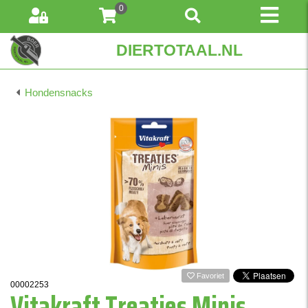
0
DIERTOTAAL.NL
Hondensnacks
Favoriet
00002253
Vitakraft Treaties Minis