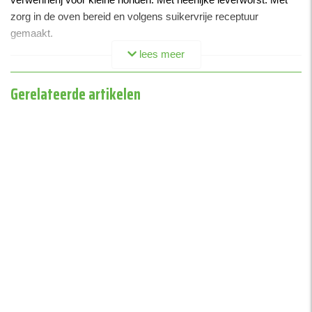
zorg in de oven bereid en volgens suikervrije receptuur
gemaakt.
lees meer
• perfect als trainingssnack
• suikervrije receptuur
Gerelateerde artikelen
• ideaal voor kleine honden
Artikelnummer: 34047
Gewicht: 48 gram