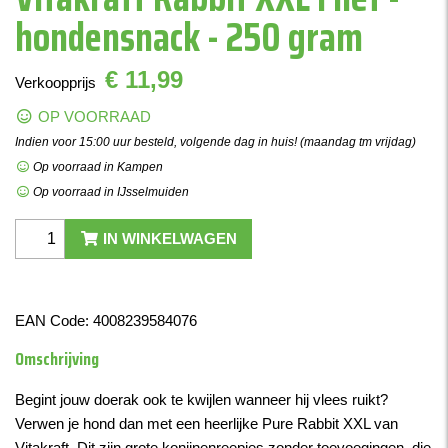
hondensnack - 250 gram
€ 11,99
Verkoopprijs
OP VOORRAAD
Indien voor 15:00 uur besteld, volgende dag in huis! (maandag tm vrijdag)
Op voorraad in Kampen
Op voorraad in IJsselmuiden
IN WINKELWAGEN
EAN Code:
4008239584076
Omschrijving
Begint jouw doerak ook te kwijlen wanneer hij vlees ruikt?
Verwen je hond dan met een heerlijke Pure Rabbit XXL van
Vitakraft. Dit zijn grote konijnenreepjes zonder toevoegingen, die