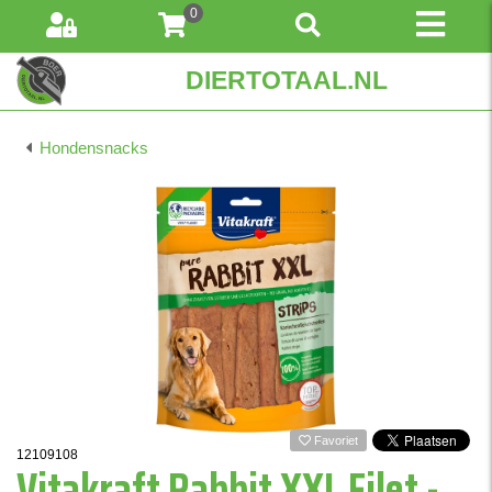
0
DIERTOTAAL.NL
Hondensnacks
Favoriet
12109108
Vitakraft Rabbit XXL Filet -