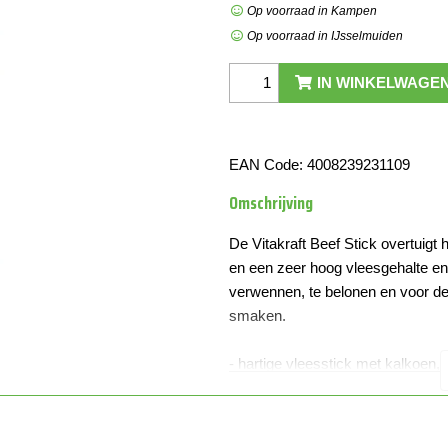
Op voorraad in Kampen
Op voorraad in IJsselmuiden
IN WINKELWAGE
EAN Code:
4008239231109
Omschrijving
De Vitakraft Beef Stick overtuigt 
en een zeer hoog vleesgehalte en
verwennen, te belonen en voor de 
smaken.
- hartige vleesstick met kalkoen, v
- extra hoog vleesgehalte > 90%
- makkelijk in stukken te breken
- suikervrije receptuur