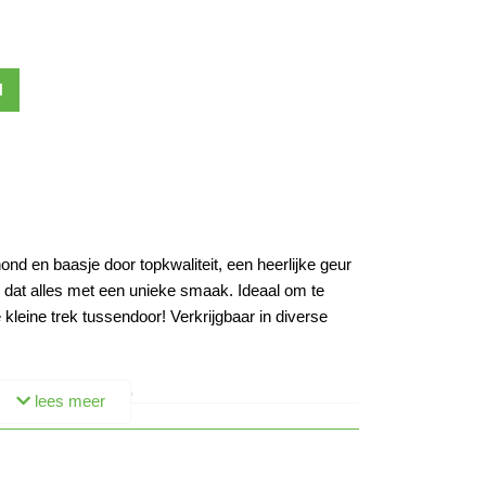
N
hond en baasje door topkwaliteit, een heerlijke geur
 dat alles met een unieke smaak. Ideaal om te
kleine trek tussendoor! Verkrijgbaar in diverse
ers verpakt in folie
lees meer