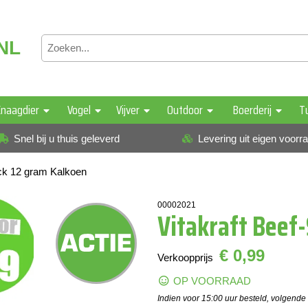
NL
naagdier
Vogel
Vijver
Outdoor
Boerderij
T
Snel bij u thuis geleverd
Levering uit eigen voorr
ick 12 gram Kalkoen
00002021
Vitakraft Beef-
€ 0,99
Verkoopprijs
OP VOORRAAD
Indien voor 15:00 uur besteld, volgende