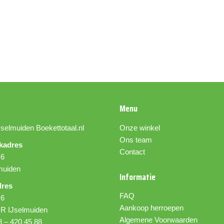
- zonder kleurstoffen, conserver
Gewicht: 12 gram
Menu
Jselmuiden
Boekettotaal.nl
Onze winkel
Ons team
kadres
Contact
 6
muiden
Informatie
dres
FAQ
 6
Aankoop herroepen
R IJselmuiden
Algemene Voorwaarden
8 – 420 45 88