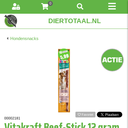
0
DIERTOTAAL.NL
Hondensnacks
Favoriet
00002181
Vitakraft Beef-Stick 12 gram