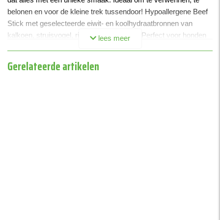
belonen en voor de kleine trek tussendoor! Hypoallergene Beef
Stick met geselecteerde eiwit- en koolhydraatbronnen van
kalkoen, struisvogel, rijst en aardappelen. Perfect voor honden
lees meer
met een specifieke intolerantie of allergieën.
Gerelateerde artikelen
• extra hoog vleesgehalte > 85%
• makkelijk in stukken te breken
• suikervrije receptuur
• zonder kleurstoffen, conserveringsmiddelen en
smaakversterkers
Artikelnummer: 28805
Gewicht: 12 gram