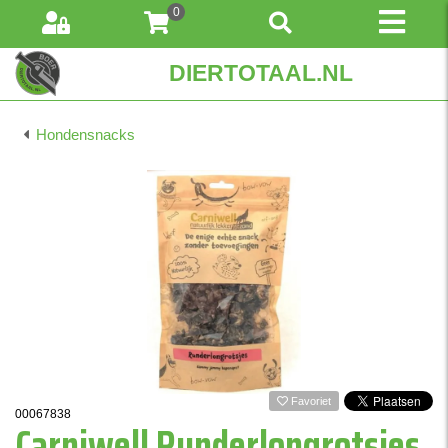
0
DIERTOTAAL.NL
Hondensnacks
Favoriet
00067838
Carniwell Runderlongrotsjes