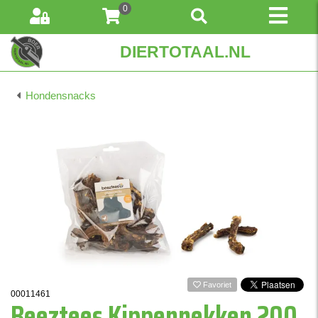
0
DIERTOTAAL.NL
Hondensnacks
Favoriet
00011461
Beeztees Kippennekken 200