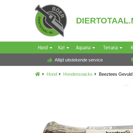
DIERTOTAAL.
Hond
Kat
Aquaria
Terraria
K
Altijd uitstekende service
Hond
Hondensnacks
Beeztees Gevuld 