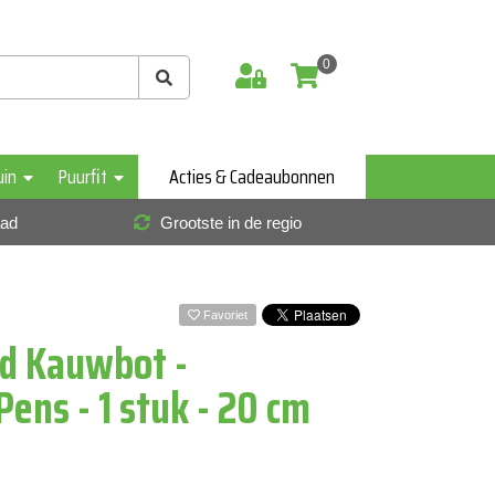
0
uin
Puurfit
Acties & Cadeaubonnen
aad
Grootste in de regio
Favoriet
d Kauwbot -
ens - 1 stuk - 20 cm