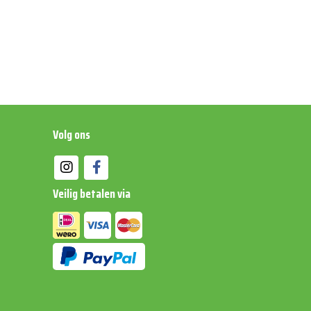
caloriebehoefte van jouw hond kan worden
fen
Volg ons
 van een gezond gebit
Veilig betalen via