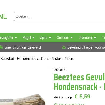
NL
naagdier
Vogel
Vijver
Outdoor
Boerderij
T
Snel bij u thuis geleverd
Levering uit eigen voorr
Kauwbot - Hondensnack - Pens - 1 stuk - 20 cm
00000821
Beeztees Gevul
Hondensnack - P
€ 5,59
Verkoopprijs