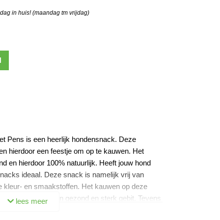
 dag in huis! (maandag tm vrijdag)
N
t Pens is een heerlijk hondensnack. Deze
en hierdoor een feestje om op te kauwen. Het
 en hierdoor 100% natuurlijk. Heeft jouw hond
snacks ideaal. Deze snack is namelijk vrij van
e kleur- en smaakstoffen. Het kauwen op deze
nderhouden van een gezond en sterk gebit. Tevens
lees meer
 goed doorbloed blijft. Koel en droog bewaren.