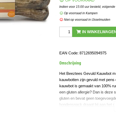
OP VOORRAAD
Indien voor 15:00 uur besteld, volgende
Op voorraad in Kampen
Niet op voorraad in IJsselmuiden
IN WINKELWAGE
EAN Code:
8712695094975
Omschrijving
Het Beeztees Gevuld Kauwbot me
kauwbotten zijn gevuld met pens 
kauwbot is gemaakt van 100% rund
een gluten allergie? Dan is deze 
gluten en bevat geen toegevoegd
hondensnack draagt bij aan het o
zorgt het ervoor dat het tandvlees