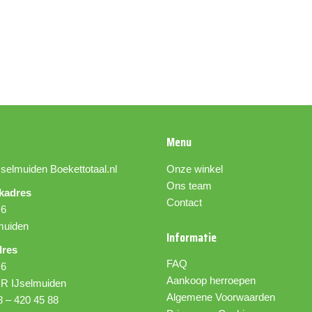
Ongeveer 10% van de dagelijkse 
aangevuld met snacks.
Specificaties:
- Glutenvrij
- Bevat geen kleur- en smaakstof
- 100% natuurlijk - Met pens
- 100% rund
Menu
- Draagt bij aan het onderhouden
Jselmuiden
Boekettotaal.nl
Onze winkel
Ons team
kadres
Contact
 6
muiden
Informatie
dres
FAQ
 6
Aankoop herroepen
R IJselmuiden
Algemene Voorwaarden
8 – 420 45 88