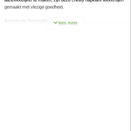
gemaakt met vlezige goedheid.
Analytische Bestanddelen
lees meer
Ruw eiwit 32.0%
Ruw vet 6.0%
Ruwe celstof 2.0%
Ruwe as 4.0%
Vochtgehalte 25.0%
Aanbevolen als snack voor honden. Verwen je hond op een
verantwoordelijke manier en kies snacks die zijn aanbevolen
voor de grootte van je hond. Honden < 5 kg (XS): 13 stuks per
dag. 6-10 kg (S): 23 stuks per dag. 11-25 kg (M): 46 stuks per
dag. 26-35 kg (L): 59 stuks per dag. Ter bescherming van je
huisdieren, let op je hond als je hem of haar iets lekkers geeft.
Zorg altijd voor vers water. Op een koele, droge plaats bewaren.
Dit product is een snack en niet bedoeld als maaltijd.