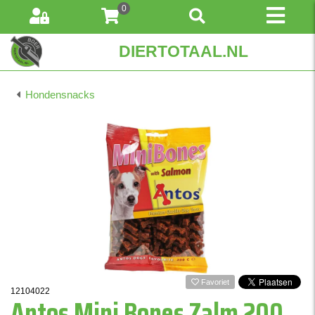
0
DIERTOTAAL.NL
Hondensnacks
Favoriet
12104022
Antos Mini Bones Zalm 200